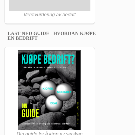
Verdivurdering av bedrift
LAST NED GUIDE - HVORDAN KJØPE
EN BEDRIFT
Din guide for å kjøp av selskap