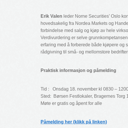
Erik Valen
leder Norne Securities’ Oslo kon
hovedsakelig fra Nordea Markets og Handel
forbindelse med salg og kjøp av hele virks
Verdivurdering er selve grunnkompetansen 
erfaring med å forberede både kjøpere og s
rådgivning til små- og mellomstore bedrifte
Praktisk informasjon og påmelding
Tid : Onsdag 18. november kl 0830 – 1200. 
Sted: Børsen Festlokaler, Bragernes Torg
Møte er gratis og åpent for alle
Påmelding her (klikk på linken)