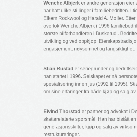
Wenche Albjerk
er andre generasjon eier 
har hatt ulike stillinger i familiebedriften. I
Elkem Rockwool og Harald A. Møller. Etter 
overtok Wenche Albjerk i 1996 familiebedrift
største bilforhandleren i Buskerud . Bedrif
utvikling og ved oppkjøp. Eierskapstradisjone
engasjement, nøysomhet og langsiktighet.
Stian Rustad
er seriegründer og bedriftsei
han startet i 1996. Selskapet er nå børsno
spesialisering innen jus (1992 til 1995). Sti
om sine erfaringer fra både kjøp og salg av b
Eivind Thorstad
er partner og advokat i D
skatterelaterte spørsmål. Han har bistått e
generasjonsskifter, kjøp og salg av virksomh
restruktureringer.