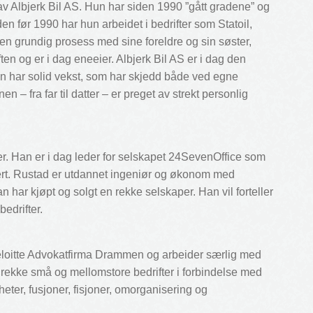
av Albjerk Bil AS. Hun har siden 1990 ”gått gradene” og
 tiden før 1990 har hun arbeidet i bedrifter som Statoil,
en grundig prosess med sine foreldre og sin søster,
en og er i dag eneeier. Albjerk Bil AS er i dag den
ten har solid vekst, som har skjedd både ved egne
n – fra far til datter – er preget av strekt personlig
er. Han er i dag leder for selskapet 24SevenOffice som
tert. Rustad er utdannet ingeniør og økonom med
an har kjøpt og solgt en rekke selskaper. Han vil forteller
edrifter.
eloitte Advokatfirma Drammen og arbeider særlig med
n rekke små og mellomstore bedrifter i forbindelse med
eter, fusjoner, fisjoner, omorganisering og