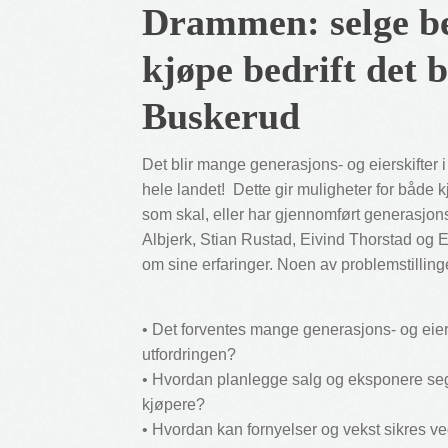
Drammen: selge bed
kjøpe bedrift det b
Buskerud
Det blir mange generasjons- og eierskifter
hele landet! Dette gir muligheter for både k
som skal, eller har gjennomført generasjons
Albjerk, Stian Rustad, Eivind Thorstad og E
om sine erfaringer. Noen av problemstillin
• Det forventes mange generasjons- og eiers
utfordringen?
• Hvordan planlegge salg og eksponere seg 
kjøpere?
• Hvordan kan fornyelser og vekst sikres v