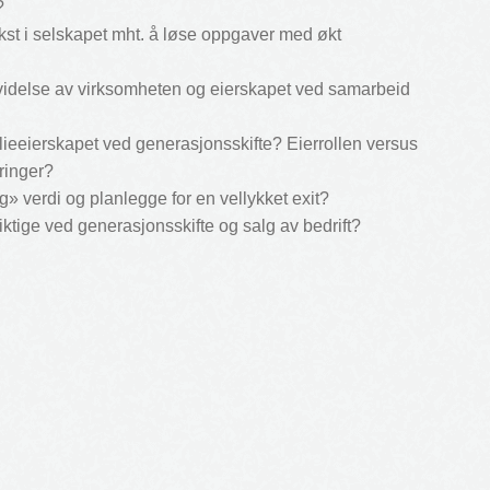
?
kst i selskapet mht. å løse oppgaver med økt
tvidelse av virksomheten og eierskapet ved samarbeid
lieeierskapet ved generasjonsskifte? Eierrollen versus
dringer?
ig» verdi og planlegge for en vellykket exit?
viktige ved generasjonsskifte og salg av bedrift?