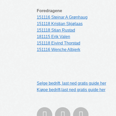
Foredragene
151116 Steinar A Grønhaug
151118 Kristian Skjølaas
151118 Stian Rustad
181115 Erik Valen
151118 Eivind Thorstad
151116 Wenche Albjerk
Selge bedrift, last ned gratis guide her
Kjøpe bedrift,last ned gratis guide her


