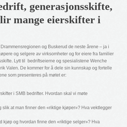
rift, generasjonsskifte,
lir mange eierskifter i
 i Drammensregionen og Buskerud de neste årene – ja i
jøpere og selgere av virksomheter og for eiere fra familier
skifte. Lytt til bedriftseierne og spesialistene Wenche
rik Valen. De kommer for å dele sin kunnskap og fortelle
gene som presenteres på møtet er:
kifter i SMB bedrifter. Hvordan skal vi møte
slik at man finner den «riktige kjøper»? Hva vektlegger
ed kjøp og hvordan finne den «riktige selger»? Hva